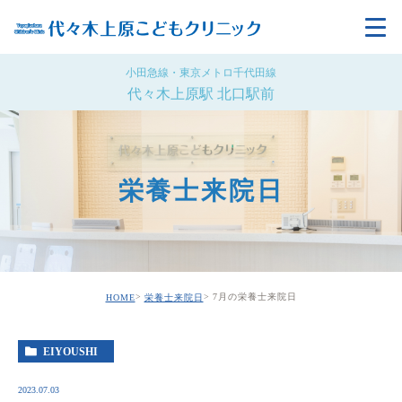
小田急線・東京メトロ千代田線
代々木上原駅 北口駅前
栄養士来院日
7月の栄養士来院日
HOME
栄養士来院日
EIYOUSHI
2023.07.03